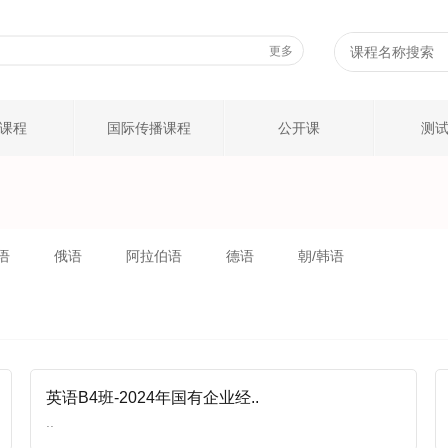
更多
课程
国际传播课程
公开课
测
语
俄语
阿拉伯语
德语
朝/韩语
英语B4班-2024年国有企业经..
..