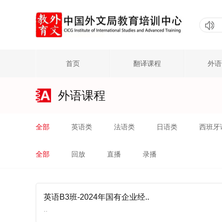
首页
翻译课程
外语
外语课程
全部
英语类
法语类
日语类
西班牙
全部
回放
直播
录播
英语B3班-2024年国有企业经..
..